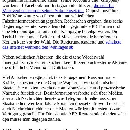
sogenannte „inauthentic assets“ (Fake-Accounts und -Gruppen)
wurden auf Facebook und Instagram identifiziert,
die sich für
Museveni selbst oder seinen Sohn einsetzten
. Oppositionsführer
Bobi Wine wurde von ihnen mit unterschiedlichen
Falschinformationen angegriffen. Recherchen ergaben, dass sechs
Regierungsbeamte, zwei allein dafür gegründete PR-Firmen und
eine Medienorganisation an der Kampagne beteiligt waren. Die
Tech-Unternehmen Twitter und Meta sperrten die betreffenden
Konten kurz vor der Wahl. Die Regierung reagierte und
schaltete
das Internet während des Wahltages ab
.
Neben politischen Akteuren, die die eigene Wiederwahl
innenpolitisch zu sichern suchen, beeinflussen auch externe Akteure
die öffentliche Meinung in Drittstaaten.
Viel Aufsehen erregte zuletzt das Engagement Russland-naher
Kräfte, insbesondere die Gruppe Wagner, in westafrikanischen
Staaten. Sie nutzten bestehende anti-französische und pro-russische
Narrative für sich aus. Desinformation verbreite sich über Medien,
aber auch Nachrichtendienste wie Telegram. Inhalte russischer
Staatsmedien werde in lokale Sprachen übersetzt. Sowohl diese als
auch Nachrichten chinesischer Medien würden oft kostenlos zur
Verfügung gestellt. Für Dienste wie AFP, Reuters oder die deutsche
dpa müsse man dagegen zahlen.