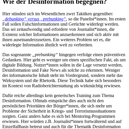
Wie der Desinformation begegnen?
Hier stünden sich im Wesentlichen zwei Taktiken gegenüber:
„debunking“ versus „prebunking“
, so die Panelist*innen. Im ersten
Fall sollen Falschinformationen und Gerüchte widerlegt werden.
Das sei zeitaufwendig und erfordere von Journalist*innen, die
Existenz solcher Informationen anzuerkennen und sich aktiv mit
ihnen auseinanderzusetzen. Ein weiteres Problem sei es, die
widerlegte Information ähnlich weit zu verbreiten.
Das sogenannte
„prebunking“
hingegen verfolge einen präventiven
Gedanken. Hier geht es weniger um einen spezifischen Fakt, als um
digitale Bildung. Nutzer*innen sollen in die Lage versetzt werden,
Desinformation und Fake News als solche zu erkennen. Weniger
der informatorische Inhalt steht im Vordergrund, sondern mehr das
Wirksystem und die Rhetorik. Diese Technik habe sich besonders
im Kontext von Radioberichterstattung als wirkmächtig erwiesen.
Dafür reiche allerdings kein generisches Training zum Thema
Desinformation. Oftmals entspräche dies auch nicht den
persönlichen Prioritäten der Bürger*innen, die sich mehr um
Probleme der Sicherheit in Kriegs- und Terrorismussituationen
sorgten. Ganz anders habe es sich bei Mentoring-Programmen
erwiesen. Hier würden z.B. Journalist*innen fortwährend und auf
Einzelfallbasis betreut und auch für die Thematik Desinformation