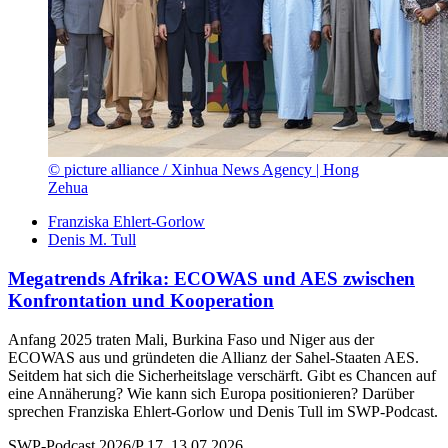
© picture alliance / Xinhua News Agency | Hong
Zehua
Franziska Ehlert-Gorlow
Denis M. Tull
Megatrends Afrika: ECOWAS und AES zwischen
Konfrontation und Kooperation
Anfang 2025 traten Mali, Burkina Faso und Niger aus der
ECOWAS aus und gründeten die Allianz der Sahel-Staaten AES.
Seitdem hat sich die Sicherheitslage verschärft. Gibt es Chancen auf
eine Annäherung? Wie kann sich Europa positionieren? Darüber
sprechen Franziska Ehlert-Gorlow und Denis Tull im SWP-Podcast.
SWP-Podcast 2026/P 17, 13.07.2026