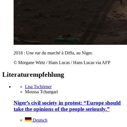
2018 : Une rue du marché à Diffa, au Niger.
© Morgane Wirtz / Hans Lucas / Hans Lucas via AFP
Literaturempfehlung
Lisa Tschörner
Moussa Tchangari
Niger’s civil society in protest: “Europe should
take the opinions of the people seriously.”
Deutsch