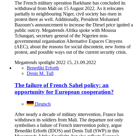
The French military operation Barkhane has concluded its
withdrawal from Mali on 15 August 2022. As it relocates
partially to neighbouring Niger, civil society has risen in
protest there as well. Additionally, President Mohamed
Bazoum’s announcement to increase the Diesel price ignited a
public outcry. Megatrends Afrika spoke with Moussa
Tchangari, secretary general of the Nigerien non-
governmental organisation Alternative Espaces Citoyens
(AEC), about the reasons for social discontent, new forms of
protest, and possible ways out of the current security crisis.
Megatrends spotlight 2022 15, 21.09.2022
Benedikt Erforth
Denis M. Tull
The failure of French Sahel policy: an
opportunity for European cooperation?
Deutsch
After nearly a decade of military intervention, France has
withdrawn its soldiers from Mali. The departure not only
symbolises a failure of French intervention policy, argue
Benedikt Erforth (IDOS) and Denis Tull (SWP) in this