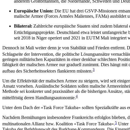
anderem Großbritannien, die Niederlande, Schweden und Deutschl
Europäische Union:
Die EU hat drei GSVP-Missio­nen entsandt
malische Armee (Forces Armées Maliennes, FAMa) ausbildet und 
Bilateral:
Zahlreiche europäische Staaten sind zu­dem bilateral
Ertüchtigungsprojekte. Deutschland etwa leistet umfangreiche b
seit 2018 in Niger operiert und 2021 in EUTM Mali integriert 
Dennoch ist Mali weiter denn je von Stabilität und Frieden entfernt. Di
Schlagseite der Intervention, die politische Lösungsansätze vernachläs
geringen militärischen Kapazitäten in einer denk­bar schlechten Positi
fähigkeit der malischen Armee nur graduell zunimmt. Dies hängt mit d
3
aufbau des Sicherheitssektors flankieren müssten.
Um die Effektivität der malischen Armee zu steigern, wird seit einig
Ansatz vorsehen. Ausländische Soldaten sollen malische Armeeeinheit
Methode sei konkreter und praxisnäher als die bisherigen Ansätze, st
4
mittelfristig deren Handlungsautonomie.
Unter dem Dach der »Task Force Takuba« sollten Spezialkräfte aus eu
Nachdem Bemühungen insbesondere Frankreichs erfolglos blieben, d
5
multinationalen Allianz bzw. Koalition »Task Force Takuba«.
Unter 
Takuba der Befehlsgewalt des Barkhane-Komman­deurs. Die Eingreiftr