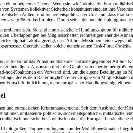
nen ein unbequemes Thema. Wenn sie, wie Takuba, die Form militärisch 
von Systemen kollektiver Sicher­heit konstituiert sind, ist ihre Verein
eutschen Außen- und Sicherheits­politik. Der Umstand, dass Frankreic
aten – vergrößert das Problem. Durch seine ablehnende Haltung macht s
problematisch. Sie sind eine zu­sätzliche Handlungsoption für militäris
 großen Überlappungen bei Mit­gliedschaften rechtfertigen eher die An
ichzeitig hat Takuba gezeigt, dass Ad-hoc-Missionen keineswegs mili
sprozesse. Operativ stellen solche gemeinsamen Task-Force-Projekte an
s Eintreten für das Primat multi­lateraler Formate gegenüber Ad-hoc-Ko
r zu beteiligen. Ansonsten droht die Gefahr, von einer immer größeren Z
Ad-hoc-Koalitionen ein Vorwand sind, um die eigene Beteiligung an Mi
rträge, der es dem Rat ermöglicht, einer Gruppe von Mitgliedstaaten di
n Fortschritt in Richtung mehr europäischer Handlungsfähigkeit bede
el
chen und europäischen Krisen­managements. Seit dem Ausbruch der Kris
tutionen umfassende politische, sicherheitspolitische, militärische, en
ilitärisch und sicherheits­politisch haben die Europäer beträchtliche R
013 mit großen Truppenkontingenten an der Multidimensionalen Integr