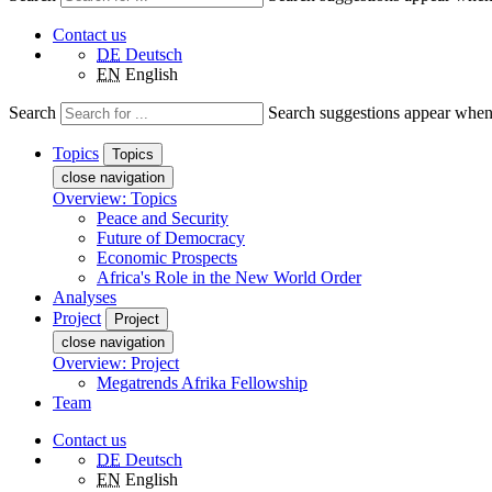
Contact us
DE
Deutsch
EN
English
Search
Search suggestions appear when a
Topics
Topics
close navigation
Overview: Topics
Peace and Security
Future of Democracy
Economic Prospects
Africa's Role in the New World Order
Analyses
Project
Project
close navigation
Overview: Project
Megatrends Afrika Fellowship
Team
Contact us
DE
Deutsch
EN
English