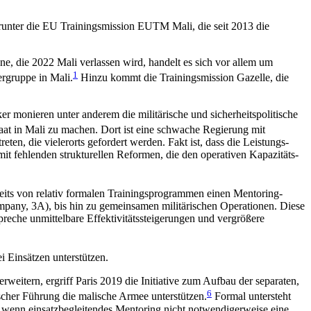
arunter die EU Trainingsmission EUTM Mali, die seit 2013 die
ne, die 2022 Mali verlassen wird, handelt es sich vor allem um
1
ergruppe in Mali.
Hinzu kommt die Trainingsmission Gazelle, die
ker monieren unter anderem die militärische und sicherheits­politische
aat in Mali zu machen. Dort ist eine schwache Regierung mit
ten, die vielerorts gefordert werden. Fakt ist, dass die Leistungs­
 fehlen­den struk­turellen Reformen, die den operativen Kapazitäts­
seits von relativ formalen Trainingsprogrammen einen Men­toring-
ompany, 3A), bis hin zu gemeinsamen militärischen Operationen. Diese
preche unmittelbare Effektivitätssteigerungen und vergrößere
i Einsätzen unterstützen.
ern, ergriff Paris 2019 die Initiative zum Aufbau der separaten,
6
ischer Führung die malische Armee unterstützen.
Formal untersteht
 wenn einsatz­begleitendes Mentoring nicht notwendigerweise eine