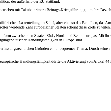
ition, der außerhalb der EU stattfand.
 betrieben mit Takuba primär »Beitrags-Kriegsführung«, um ihre Bezie
militärischen Lastenteilung im Sahel, aber ebenso das Bemühen, das Am
rößer werdende Zahl europäischer Staaten scheint diese Ziele zu teilen.
tform zwischen den Staaten Süd-, Nord- und Zentraleuropas. Mit ihr w
digungspolitischer Handlungsfähigkeit in Europa sind.
 verfassungs­rechtlichen Gründen ein unbequemes Thema. Durch seine 
o­päische Handlungsfähigkeit dürfte die Aktivierung von Artikel 44 