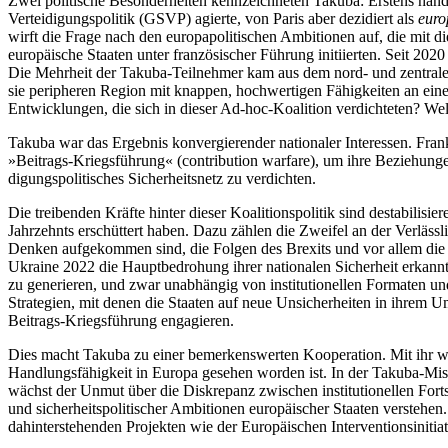
Zwei politische Besonderheiten kennzeichneten Takuba: Erstens hand
Verteidigungspolitik (GSVP) agierte, von Paris aber dezidiert als
euro
wirft die Frage nach den europapolitischen Ambitionen auf, die mit di
europäische Staaten unter französischer Führung initiierten. Seit 2
Die Mehrheit der Takuba-Teilnehmer kam aus dem nord- und zentraleur
sie peripheren Region mit knappen, hochwertigen Fähigkeiten an eine
Entwicklungen, die sich in dieser Ad-hoc-Koalition verdichteten? We
Takuba war das Ergebnis konvergierender natio­naler Interessen. Frankre
»Beitrags-Kriegsführung« (contribution warfare), um ihre Beziehunge
digungs­politisches Sicherheitsnetz zu verdichten.
Die treibenden Kräfte hinter dieser Koalitions­politik sind destabilis
Jahrzehnts erschüttert haben. Dazu zählen die Zweifel an der Verläss
Denken aufgekommen sind, die Folgen des Brexits und vor allem die a
Ukraine 2022 die Hauptbedrohung ihrer nationalen Sicherheit erkannt 
zu generieren, und zwar unabhängig von institutionellen Formaten u
Strategien, mit denen die Staaten auf neue Unsicherheiten in ihrem 
Beitrags-Kriegsführung engagieren.
Dies macht Takuba zu einer bemerkenswerten Kooperation. Mit ihr wurd
Handlungsfähigkeit in Europa gesehen worden ist. In der Takuba-Missio
wächst der Unmut über die Diskrepanz zwischen in­stitutionellen Fort
und sicherheitspolitischer Ambitionen euro­päischer Staaten verste
dahinterstehenden Projekten wie der Europäischen Interventionsinitiat