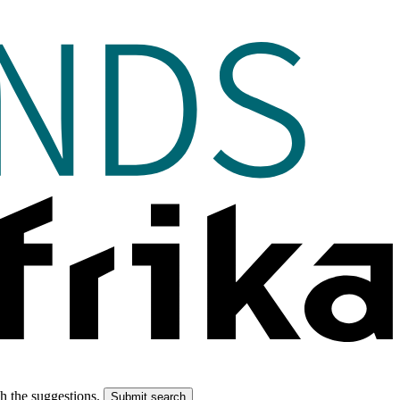
gh the suggestions.
Submit search