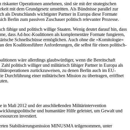
riskanter Operationen annehmen, sind sie mit der strategischen
barkeit mit dem Grundgesetz umstritten. Als Bündnisse parallel zur
h als Deutschlands wichtigster Partner in Europa diese Formate
ich Berlin zum passiven Zuschauer politisch relevanter Prozesse.
ch fähige und politisch willige Staaten. Wenig deutet darauf hin, dass
nahme, dass Ad-hoc-Koalitionen als komplementäre Formate fungieren,
tärische Schnellschüsse ermöglichen. Auch ohne die »Komitologie«
 den Koalitionsführer Anforderungen, die selbst für einen politisch-
alitionen wäre allerdings glaubwürdiger, wenn die Bereitschaft
ahl politisch williger und militärisch fähiger Partner in Europa als
litäroperationen zurückzuweisen, zu denen Berlin auch im EU-
e Durchführung einer militärischen Mission zu übertragen, eröffnet
uten.
e in Mali 2012 und der anschließenden Militärintervention
twicklungs­politische und humanitäre Hilfe geleistet, um Gewalt und
essourcen investiert.
ierten Stabili­sierungsmission MINUSMA teilgenommen, unter