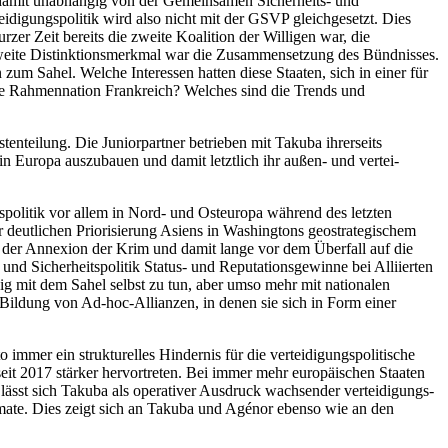
d damit unabhängig von der Gemeinsamen Sicherheits- und
digungspolitik wird also nicht mit der GSVP gleichgesetzt. Dies
zer Zeit bereits die zweite Koalition der Willigen war, die
 zweite Distinktionsmerkmal war die Zusammen­setzung des Bündnisses.
um Sahel. Welche Interessen hatten diese Staaten, sich in einer für
die Rahmennation Frankreich? Wel­ches sind die Trends und
ten­teilung. Die Juniorpartner betrieben mit Takuba ihrerseits
 Europa aus­zubauen und damit letztlich ihr außen- und vertei­
tspolitik vor allem in Nord- und Osteuropa während des letz­ten
r deutlichen Priorisierung Asiens in Washingtons geostrategischem
t der Annexion der Krim und damit lange vor dem Überfall auf die
nd Sicher­heitspolitik Status- und Reputationsgewinne bei Alliierten
g mit dem Sahel selbst zu tun, aber umso mehr mit nationalen
il­dung von Ad-hoc-Allianzen, in denen sie sich in Form einer
immer ein strukturelles Hindernis für die verteidigungspolitische
 seit 2017 stärker hervortreten. Bei immer mehr europäischen Staaten
 lässt sich Takuba als operativer Ausdruck wachsender verteidigungs-
mate. Dies zeigt sich an Takuba und Agénor ebenso wie an den