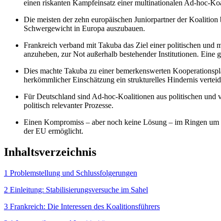
einen riskanten Kampfeinsatz einer multinationalen Ad-hoc-Koal
Die meisten der zehn europäischen Juniorpartner der Koalition
Schwergewicht in Europa auszubauen.
Frankreich verband mit Takuba das Ziel einer politischen und 
anzuheben, zur Not außerhalb bestehender Institutionen. Eine g
Dies machte Takuba zu einer bemerkenswerten Kooperationsplat
herkömm­licher Einschätzung ein strukturelles Hindernis vertei
Für Deutschland sind Ad-hoc-Koalitionen aus politischen und
politisch relevanter Prozesse.
Einen Kompromiss – aber noch keine Lösung – im Ringen um eur
der EU ermöglicht.
Inhaltsverzeichnis
1 Problemstellung und Schlussfolgerungen
2 Einleitung: Stabilisierungs­versuche im Sahel
3 Frankreich: Die Interessen des Koalitionsführers