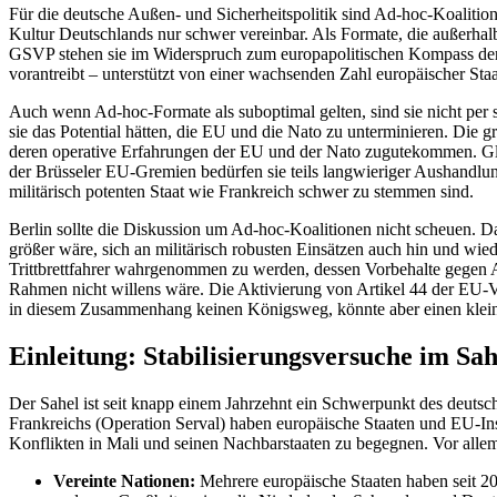
Für die deutsche Außen- und Sicherheitspolitik sind Ad-hoc-Koalitio
Kultur Deutschlands nur schwer vereinbar. Als For­mate, die außerhalb 
GSVP stehen sie im Widerspruch zum europapolitischen Kompass der d
vorantreibt – unterstützt von einer wachsenden Zahl europäischer Sta
Auch wenn Ad-hoc-Formate als suboptimal gelten, sind sie nicht per se 
sie das Potential hätten, die EU und die Nato zu unterminieren. Die
deren operative Erfahrungen der EU und der Nato zugutekommen. Gle
der Brüsseler EU-Gremien bedürfen sie teils langwieriger Aushandlung
militärisch potenten Staat wie Frankreich schwer zu stemmen sind.
Berlin sollte die Diskussion um Ad-hoc-Koalitionen nicht scheuen. Da
größer wäre, sich an militärisch robusten Einsätzen auch hin und wiede
Trittbrettfahrer wahrgenommen zu werden, dessen Vorbehalte gegen 
Rahmen nicht willens wäre. Die Aktivierung von Artikel 44 der EU-Ve
in die­sem Zusammenhang keinen Königsweg, könnte aber einen kleine
Einleitung: Stabilisierungs­versuche im Sah
Der Sahel ist seit knapp einem Jahrzehnt ein Schwer­punkt des deuts
Frankreichs (Operation Serval) haben europäische Staaten und EU-Insti
Konflikten in Mali und seinen Nachbarstaaten zu begegnen. Vor allem m
Vereinte Nationen:
Mehrere europäische Staaten haben seit 2