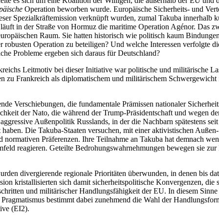
elte es sich um eine Koalition der Willigen, die außerhalb der EU un
päische
Operation beworben wurde. Europäische Sicherheits- und Vertei
eser Spezialkräftemission verknüpft wurden, zumal Takuba innerhalb kur
020 läuft in der Straße von Hormuz die maritime Operation Agénor. Das
opäi­schen Raum. Sie hatten historisch wie politisch kaum Bindungen z
r robusten Operation zu beteiligen? Und welche Inter­essen verfolgte 
lche Pro­bleme ergeben sich daraus für Deutschland?
ichs Leitmotiv bei dieser Ini­tiative war politische und militärische Las
n zu Frankreich als diplomatischem und militärischem Schwergewicht in
ierende Verschiebungen, die fundamentale Prämissen nationaler Sicherhei
lichkeit der Nato, die während der Trump-Präsidentschaft und wegen de
ggressive Außenpolitik Russlands, in der die Nachbarn spätestens sei
haben. Die Takuba-Staaten ver­suchen, mit einer aktivistischen Außen- u
nd normativen Präferenzen. Ihre Teilnahme an Takuba hat demnach weni
Umfeld reagieren. Geteilte Bedrohungswahrnehmungen bewegen sie zur B
en divergierende regionale Prioritäten überwunden, in denen bis dato 
n kristallisierten sich damit sicher­heitspolitische Konvergenzen, die
schritten und militärischer Hand­lungsfähigkeit der EU. In diesem Sinne
hen. Pragmatismus bestimmt dabei zunehmend die Wahl der Handlungsfor
ive (EI2).