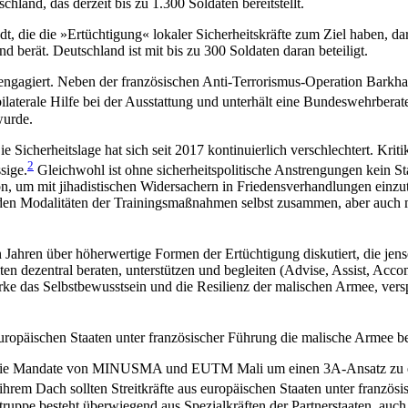
and, das derzeit bis zu 1.300 Soldaten bereitstellt.
, die die »Ertüchtigung« lokaler Sicher­heitskräfte zum Ziel haben, d
berät. Deutschland ist mit bis zu 300 Soldaten daran beteiligt.
 engagiert. Neben der französischen Anti-Terrorismus-Operation Barkha
ilaterale Hilfe bei der Ausstattung und unterhält eine Bundeswehrberat
wurde.
e Sicherheitslage hat sich seit 2017 kontinuierlich verschlechtert. Kriti
2
sige.
Gleichwohl ist ohne sicherheitspolitische Anstrengungen kein St
on, um mit jihadistischen Wider­sachern in Friedensverhandlungen einzutre
en Modalitäten der Trainingsmaßnah­men selbst zusammen, aber auch mit
en Jahren über höherwertige Formen der Ertüchtigung diskutiert, die jen
en dezentral beraten, unter­stützen und begleiten (Advise, Assist, Acc
ärke das Selbstbewusstsein und die Resilienz der malischen Armee, vers
ropäischen Staaten unter franzö­sischer Führung die malische Armee be
ie Mandate von MINUSMA und EUTM Mali um einen 3A-Ansatz zu erweit
ihrem Dach sollten Streitkräfte aus europäischen Staaten unter französ
uppe besteht überwiegend aus Spezialkräften der Partnerstaaten, auch