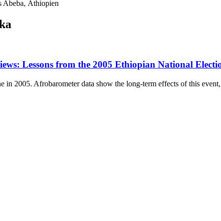
s Abeba, Äthiopien
ika
ews: Lessons from the 2005 Ethiopian National Electi
ne in 2005. Afrobarometer data show the long-term effects of this event,