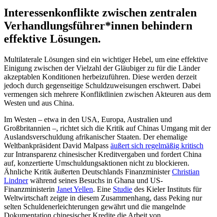
Interessenkonflikte zwischen zentralen
Verhandlungsführer*innen behindern
effektive Lösungen.
Multilaterale Lösungen sind ein wichtiger Hebel, um eine effektive
Einigung zwischen der Vielzahl der Gläubiger zu für die Länder
akzeptablen Konditionen herbeizuführen. Diese werden derzeit
jedoch durch gegenseitige Schuldzuweisungen erschwert. Dabei
vermengen sich mehrere Konfliktlinien zwischen Akteuren aus dem
Westen und aus China.
Im Westen – etwa in den USA, Europa, Australien und
Großbritannien –, richtet sich die Kritik auf Chinas Umgang mit der
Auslandsverschuldung afrikanischer Staaten. Der ehemalige
Weltbankpräsident David Malpass
äußert sich regelmäßig kritisch
zur Intransparenz chinesischer Kreditvergaben und fordert China
auf, konzertierte Umschuldungsaktionen nicht zu blockieren.
Ähnliche Kritik äußerten Deutschlands Finanzminister
Christian
Lindner
während seines Besuchs in Ghana und US-
Finanzministerin
Janet Yellen
. Eine
Studie
des Kieler Instituts für
Weltwirtschaft zeigte in diesem Zusammenhang, dass Peking nur
selten Schuldenerleichterungen gewährt und die mangelnde
Dokumentation chinesischer Kredite die Arbeit von