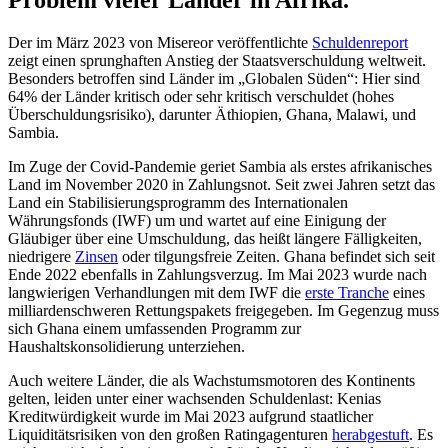
Problem vieler Länder in Afrika.
Der im März 2023 von Misereor veröffentlichte
Schuldenreport
zeigt einen sprunghaften Anstieg der Staatsverschuldung weltweit.
Besonders betroffen sind Länder im „Globalen Süden“: Hier sind
64% der Länder kritisch oder sehr kritisch verschuldet (hohes
Überschuldungsrisiko), darunter Äthiopien, Ghana, Malawi, und
Sambia.
Im Zuge der Covid-Pandemie geriet Sambia als erstes afrikanisches
Land im November 2020 in Zahlungsnot. Seit zwei Jahren setzt das
Land ein Stabilisierungsprogramm des Internationalen
Währungsfonds (IWF) um und wartet auf eine Einigung der
Gläubiger über eine Umschuldung, das heißt längere Fälligkeiten,
niedrigere
Zinsen
oder tilgungsfreie Zeiten. Ghana befindet sich seit
Ende 2022 ebenfalls in Zahlungsverzug. Im Mai 2023 wurde nach
langwierigen Verhandlungen mit dem IWF die
erste Tranche
eines
milliardenschweren Rettungspakets freigegeben. Im Gegenzug muss
sich Ghana einem umfassenden Programm zur
Haushaltskonsolidierung unterziehen.
Auch weitere Länder, die als Wachstumsmotoren des Kontinents
gelten, leiden unter einer wachsenden Schuldenlast: Kenias
Kreditwürdigkeit wurde im Mai 2023 aufgrund staatlicher
Liquiditätsrisiken von den großen Ratingagenturen
herabgestuft
. Es