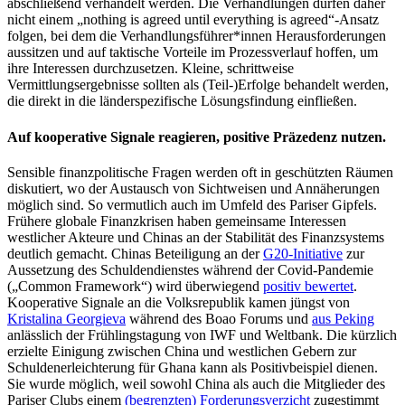
abschließend verhandelt werden. Die Verhandlungen dürfen daher
nicht einem „nothing is agreed until everything is agreed“-Ansatz
folgen, bei dem die Verhandlungsführer*innen Herausforderungen
aussitzen und auf taktische Vorteile im Prozessverlauf hoffen, um
ihre Interessen durchzusetzen. Kleine, schrittweise
Vermittlungsergebnisse sollten als (Teil-)Erfolge behandelt werden,
die direkt in die länderspezifische Lösungsfindung einfließen.
Auf kooperative Signale reagieren, positive Präzedenz nutzen.
Sensible finanzpolitische Fragen werden oft in geschützten Räumen
diskutiert, wo der Austausch von Sichtweisen und Annäherungen
möglich sind. So vermutlich auch im Umfeld des Pariser Gipfels.
Frühere globale Finanzkrisen haben gemeinsame Interessen
westlicher Akteure und Chinas an der Stabilität des Finanzsystems
deutlich gemacht. Chinas Beteiligung an der
G20-Initiative
zur
Aussetzung des Schuldendienstes während der Covid-Pandemie
(„Common Framework“) wird überwiegend
positiv bewertet
.
Kooperative Signale an die Volksrepublik kamen jüngst von
Kristalina Georgieva
während des Boao Forums und
aus Peking
anlässlich der Frühlingstagung von IWF und Weltbank. Die kürzlich
erzielte Einigung zwischen China und westlichen Gebern zur
Schuldenerleichterung für Ghana kann als Positivbeispiel dienen.
Sie wurde möglich, weil sowohl China als auch die Mitglieder des
Pariser Clubs einem
(begrenzten) Forderungsverzicht
zugestimmt