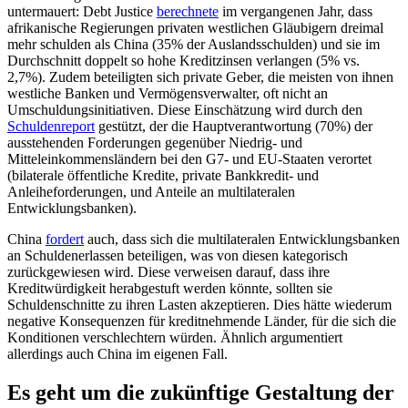
untermauert: Debt Justice
berechnete
im vergangenen Jahr, dass
afrikanische Regierungen privaten westlichen Gläubigern dreimal
mehr schulden als China (35% der Auslandsschulden) und sie im
Durchschnitt doppelt so hohe Kreditzinsen verlangen (5% vs.
2,7%). Zudem beteiligten sich private Geber, die meisten von ihnen
westliche Banken und Vermögensverwalter, oft nicht an
Umschuldungsinitiativen. Diese Einschätzung wird durch den
Schuldenreport
gestützt, der die Hauptverantwortung (70%) der
ausstehenden Forderungen gegenüber Niedrig- und
Mitteleinkommensländern bei den G7- und EU-Staaten verortet
(bilaterale öffentliche Kredite, private Bankkredit- und
Anleiheforderungen, und Anteile an multilateralen
Entwicklungsbanken).
China
fordert
auch, dass sich die multilateralen Entwicklungsbanken
an Schuldenerlassen beteiligen, was von diesen kategorisch
zurückgewiesen wird. Diese verweisen darauf, dass ihre
Kreditwürdigkeit herabgestuft werden könnte, sollten sie
Schuldenschnitte zu ihren Lasten akzeptieren. Dies hätte wiederum
negative Konsequenzen für kreditnehmende Länder, für die sich die
Konditionen verschlechtern würden. Ähnlich argumentiert
allerdings auch China im eigenen Fall.
Es geht um die zukünftige Gestaltung der