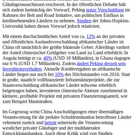
Gläubigerausschüssen erschwert. In der öffentlichen Debatte hält
sich zudem hartnäckig der Vorwurf, Peking
nutze Verschuldung
im
Rahmen der Belt and Road Initiative, um politischen Einfluss in
kreditnehmenden Ländern zu nehmen.
Studien
der Johns-Hopkins-
Universität haben diesen Vorwurf jedoch relativiert.
Mit einem durchschnittlichen Anteil von ca.
12%
an der privaten
und öffentlichen Auslandsverschuldung afrikanischer Länder ist
China oft tatsächlich der größte bilaterale Geber. Allerdings variiert
der Anteil chinesischer Geldgeber von Land zu Land erheblich: In
Angola beträgt er ca.
40%
(USD 18 Milliarden), in Ghana dagegen
nur 6 % (USD 1.7 Milliarden). Zudem
ändert Peking derzeit sein
Investitionsverhalten
. Aktuelle Kreditvergaben an afrikanische
Länder liegen nur noch bei
10%
des Höchststandes von 2016. Statt
in große, staatlich vollfinanzierte Infrastrukturprojekte, die zur
Staatsverschuldung afrikanischer Länder teilweise erheblich
beigetragen haben, investieren chinesische Akteure zunehmend in
kleinere, profitable Projekte mit privatem Finanzierungsanteil, wie
zum Beispiel Mautstraßen.
Im Gegenzug weist China Anschuldigungen einer übermäßigen
Verantwortung für die prekäre Schuldensituation betroffener Länder
vehement zurück und
betont
seinerseits die Verantwortung
westlicher privater Gläubiger und der multilateralen
Entwicklungsbanken. Auch diese Kritik wird von Studien