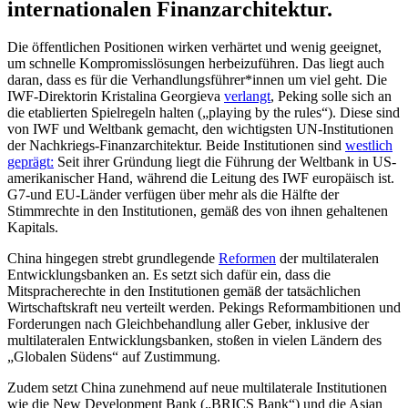
internationalen Finanzarchitektur.
Die öffentlichen Positionen wirken verhärtet und wenig geeignet,
um schnelle Kompromisslösungen herbeizuführen. Das liegt auch
daran, dass es für die Verhandlungsführer*innen um viel geht. Die
IWF-Direktorin Kristalina Georgieva
verlangt
, Peking solle sich an
die etablierten Spielregeln halten („playing by the rules“). Diese sind
von IWF und Weltbank gemacht, den wichtigsten UN-Institutionen
der Nachkriegs-Finanzarchitektur. Beide Institutionen sind
westlich
geprägt:
Seit ihrer Gründung liegt die Führung der Weltbank in US-
amerikanischer Hand, während die Leitung des IWF europäisch ist.
G7-und EU-Länder verfügen über mehr als die Hälfte der
Stimmrechte in den Institutionen, gemäß des von ihnen gehaltenen
Kapitals.
China hingegen strebt grundlegende
Reformen
der multilateralen
Entwicklungsbanken an. Es setzt sich dafür ein, dass die
Mitspracherechte in den Institutionen gemäß der tatsächlichen
Wirtschaftskraft neu verteilt werden. Pekings Reformambitionen und
Forderungen nach Gleichbehandlung aller Geber, inklusive der
multilateralen Entwicklungsbanken, stoßen in vielen Ländern des
„Globalen Südens“ auf Zustimmung.
Zudem setzt China zunehmend auf neue multilaterale Institutionen
wie die New Development Bank („BRICS Bank“) und die Asian