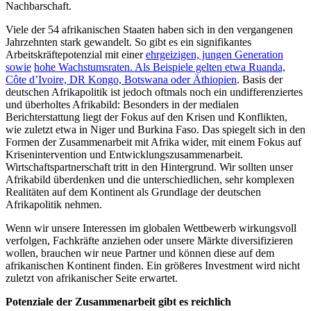
Nachbarschaft.
Viele der 54 afrikanischen Staaten haben sich in den vergangenen
Jahrzehnten stark gewandelt. So gibt es ein signifikantes
Arbeitskräftepotenzial mit einer
ehrgeizigen, jungen Generation
sowie
hohe Wachstumsraten. Als Beispiele gelten etwa Ruanda,
Côte d’Ivoire, DR Kongo, Botswana oder Äthiopien
. Basis der
deutschen Afrikapolitik ist jedoch oftmals noch ein undifferenziertes
und überholtes Afrikabild: Besonders in der medialen
Berichterstattung liegt der Fokus auf den Krisen und Konflikten,
wie zuletzt etwa in Niger und Burkina Faso. Das spiegelt sich in den
Formen der Zusammenarbeit mit Afrika wider, mit einem Fokus auf
Krisenintervention und Entwicklungszusammenarbeit.
Wirtschaftspartnerschaft tritt in den Hintergrund. Wir sollten unser
Afrikabild überdenken und die unterschiedlichen, sehr komplexen
Realitäten auf dem Kontinent als Grundlage der deutschen
Afrikapolitik nehmen.
Wenn wir unsere Interessen im globalen Wettbewerb wirkungsvoll
verfolgen, Fachkräfte anziehen oder unsere Märkte diversifizieren
wollen, brauchen wir neue Partner und können diese auf dem
afrikanischen Kontinent finden. Ein größeres Investment wird nicht
zuletzt von afrikanischer Seite erwartet.
Potenziale der Zusammenarbeit gibt es reichlich