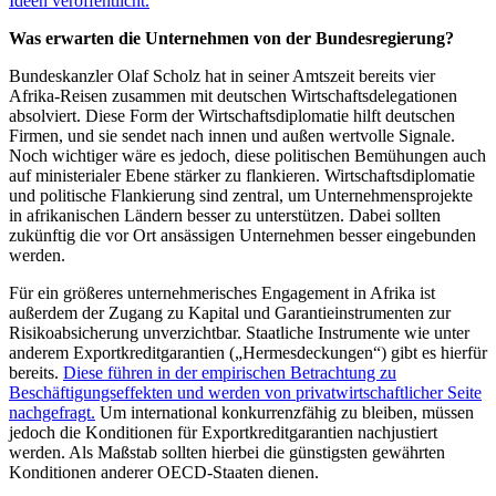
Ideen veröffentlicht.
Was erwarten die Unternehmen von der Bundesregierung?
Bundeskanzler Olaf Scholz hat in seiner Amtszeit bereits vier
Afrika-Reisen zusammen mit deutschen Wirtschaftsdelegationen
absolviert. Diese Form der Wirtschaftsdiplomatie hilft deutschen
Firmen, und sie sendet nach innen und außen wertvolle Signale.
Noch wichtiger wäre es jedoch, diese politischen Bemühungen auch
auf ministerialer Ebene stärker zu flankieren. Wirtschaftsdiplomatie
und politische Flankierung sind zentral, um Unternehmensprojekte
in afrikanischen Ländern besser zu unterstützen. Dabei sollten
zukünftig die vor Ort ansässigen Unternehmen besser eingebunden
werden.
Für ein größeres unternehmerisches Engagement in Afrika ist
außerdem der Zugang zu Kapital und Garantieinstrumenten zur
Risikoabsicherung unverzichtbar. Staatliche Instrumente wie unter
anderem Exportkreditgarantien („Hermesdeckungen“) gibt es hierfür
bereits.
Diese führen in der empirischen Betrachtung zu
Beschäftigungseffekten und werden von privatwirtschaftlicher Seite
nachgefragt.
Um international konkurrenzfähig zu bleiben, müssen
jedoch die Konditionen für Exportkreditgarantien nachjustiert
werden. Als Maßstab sollten hierbei die günstigsten gewährten
Konditionen anderer OECD-Staaten dienen.