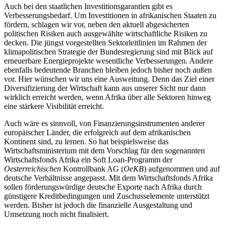
Auch bei den staatlichen Investitionsgarantien gibt es
Verbesserungsbedarf. Um Investitionen in afrikanischen Staaten zu
fördern, schlagen wir vor, neben den aktuell abgesicherten
politischen Risiken auch ausgewählte wirtschaftliche Risiken zu
decken. Die jüngst vorgestellten Sektorleitlinien im Rahmen der
klimapolitischen Strategie der Bundesregierung sind mit Blick auf
erneuerbare Energieprojekte wesentliche Verbesserungen. Andere
ebenfalls bedeutende Branchen bleiben jedoch bisher noch außen
vor. Hier wünschen wir uns eine Ausweitung. Denn das Ziel einer
Diversifizierung der Wirtschaft kann aus unserer Sicht nur dann
wirklich erreicht werden, wenn Afrika über alle Sektoren hinweg
eine stärkere Visibilität erreicht.
Auch wäre es sinnvoll, von Finanzierungsinstrumenten anderer
europäischer Länder, die erfolgreich auf dem afrikanischen
Kontinent sind, zu lernen. So hat beispielsweise das
Wirtschaftsministerium mit dem Vorschlag für den sogenannten
Wirtschaftsfonds Afrika ein Soft Loan-Programm der
Oesterreichischen
Kontrollbank AG (
OeKB
) aufgenommen und auf
deutsche Verhältnisse angepasst. Mit dem Wirtschaftsfonds Afrika
sollen förderungswürdige deutsche Exporte nach Afrika durch
günstigere Kreditbedingungen und Zuschusselemente unterstützt
werden. Bisher ist jedoch die finanzielle Ausgestaltung und
Umsetzung noch nicht finalisiert.