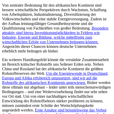
Von zentraler Bedeutung für den afrikanischen Kontinent sind
bessere wirtschaftliche Perspektiven durch Wachstum, Schaffung
von Arbeitsplätzen, Industrialisierung, Diversifizierung der
Volkswirtschaften und eine stabile Energieversorgung. Zudem ist
der Aufbau leistungsfähiger Gesundheitssysteme und die
Qualifizierung von Fachkräften von großer Bedeutung.
Besonders
attraktiv sind hierzu Investitionsmöglichkeiten in Feldern wie
Industrie, Energie und Bildung, welche mittelfristig zum
wirtschaftlichen Erfolg von Unternehmen beitragen können.
Angesichts dieser Chancen können deutsche Unternehmen
erheblich mehr beitragen als bisher.
Ein weiteres Handlungsfeld könnte die verstärkte Zusammenarbeit
im Bereich kritischer Rohstoffe uns Seltener Erden sein. Neben
China und Russland hat der afrikanische Kontinent die größten
Rohstoffreserven der Welt.
Um die Energiewende in Deutschland,
Europa und Afrika erfolgreich umzusetzen, sind wir auf die
Rohstoffe des afrikanischen Kontinents angewiesen.
Bisher werden
diese oftmals nur abgebaut – leider unter teils menschenunwürdigen
Bedingungen – und eine Weiterverarbeitung findet nur sehr selten
vor Ort statt. Um von einer nachhaltigen wirtschaftlichen
Entwicklung des Rohstoffsektors stärker profitieren zu können,
müssen zumindest erste Schritte der Wertschöpfungskette
angesiedelt werden.
Erste Ansätze sind beispielsweise das Verbot