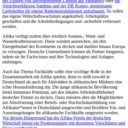
des Exports von unverarbeitetem Lithium aus Simbabwe
oder
die
Absichtserklärung Sambias und der DR Kongo, gemeinsame
Lieferketten für eigene Batterieproduktionen aufzubauen.
So sollen
das eigene Wirtschaftswachstum angekurbelt, Arbeitsplätze
geschaffen und die Arbeitsbedingungen und -sicherheit verbessert
werden.
Afrika verfügt zudem über reichlich Sonnen-, Wind- und
Wasserkraftressourcen. Diese würden ausreichen, um den
Energiebedarf des Kontinents zu decken und darüber hinaus Europa
zu versorgen. Deutsche Unternehmen können als Partner fungieren,
indem sie ihr Fachwissen und ihre Technologien und Anlagen
einbringen.
Auch das Thema Fachkräfte sollte eine wichtige Rolle in der
Zusammenarbeit mit Afrika spielen, denn es stellt sowohl in
Deutschland als auch für Aktivitäten in afrikanischen Märkten eine
echte Herausforderung dar. Die junge afrikanische Bevölkerung
bietet immenses Potenzial, um den lokalen Arbeitskräftebedarf
deutscher Firmen zu decken. Dazu müssten aber die Möglichkeiten
zur Absolvierung einer Berufs- oder Hochschulausbildung von
Afrikaner*innen in Deutschland ausgeweitet und flexiblere Ein- und
Ausreisegelungen für afrikanische Fachkräfte umgesetzt werden.
Vor diesem Hintergrund hat der Afrika-Verein der deutschen
Wirtschaft jüngst ein Positionspapier mit derartigen Vorschlägen und