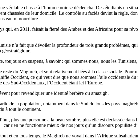
ne véritable chasse à l’homme noir se déclencha. Des étudiants en situa
urent chassées de leur domicile. Le contrôle au faciès devint la règle, d
ns eau ni nourriture.
ys qui, en 2011, faisait la fierté des Arabes et des Africains pour sa ré
unisie n’a fait que dévoiler la profondeur de trois grands problèmes, qu
on géostratégique.
te, toujours en suspens, à savoir : qui sommes-nous, nous les Tunisiens
 reste du Maghreb, et sont relativement liées à la classe sociale. Pour u
ifie Occident, ce qui veut dire que nous sommes l’aile occidentale du
e des Sud-Occidentaux, l’Occident étant ici l’Europe.
lèvent pour revendiquer une identité berbère ou amazigh.
 partie de la population, notamment dans le Sud de tous les pays maghré
du à tout le continent.
’hui, plus une personne a la peau sombre, plus elle est déclassée dans l’éc
ir - car rien ne fonctionne mieux de nos jours qu’un discours populiste d’e
out et en tous temps, le Maghreb ne voyait dans l’Afrique subsaharienne,