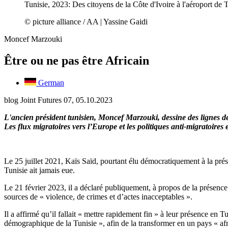
Tunisie, 2023: Des citoyens de la Côte d'Ivoire à l'aéroport de T
© picture alliance / AA | Yassine Gaidi
Moncef Marzouki
Être ou ne pas être Africain
German
blog Joint Futures 07, 05.10.2023
L'ancien président tunisien, Moncef Marzouki, dessine des lignes de 
Les flux migratoires vers l’Europe et les politiques anti-migratoire
Le 25 juillet 2021, Kaïs Saïd, pourtant élu démocratiquement à la prés
Tunisie ait jamais eue.
Le 21 février 2023, il a déclaré publiquement, à propos de la présence 
sources de « violence, de crimes et d’actes inacceptables ».
Il a affirmé qu’il fallait « mettre rapidement fin » à leur présence en 
démographique de la Tunisie », afin de la transformer en un pays « a