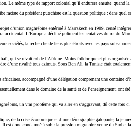
eligion. Le même type de rapport colonial qu’il endurera ensuite, quand l
e raciste du président putschiste est la question politique : dans quel e
rojet d’union maghrébine entériné à Marrakech en 1989, censé intégrer la
ara occidental. L’Europe a décliné poliment les tentatives du roi du Mar
s sociétés, la recherche de liens plus étroits avec les pays subsahariens 
afi, qui se rêvait roi de l’Afrique. Moins folklorique et plus organisée
re d’une rivalité tous azimuts. Sous Ben Ali, la Tunisie était totalement 
ales africaines, accompagné d’une délégation comprenant une centaine d’h
sentiellement dans le domaine de la santé et de l’enseignement, ont été mi
rébins, un vrai problème qui va aller en s’aggravant, dû cette fois-ci au
atique, de la crise économique et d’une démographie galopante, la jeune
. Il est donc condamné à subir la pression migratoire venue du Sud et l