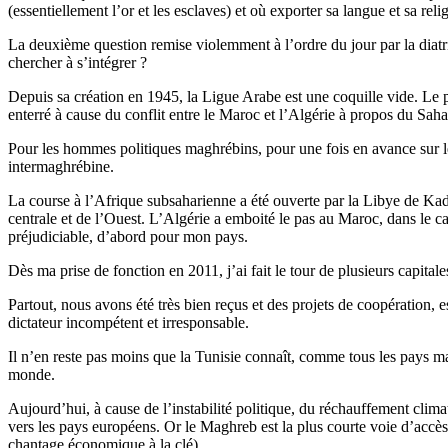
(essentiellement l’or et les esclaves) et où exporter sa langue et sa r
La deuxième question remise violemment à l’ordre du jour par la diatrib
chercher à s’intégrer ?
Depuis sa création en 1945, la Ligue Arabe est une coquille vide. Le p
enterré à cause du conflit entre le Maroc et l’Algérie à propos du Sah
Pour les hommes politiques maghrébins, pour une fois en avance sur leur
intermaghrébine.
La course à l’Afrique subsaharienne a été ouverte par la Libye de Kadh
centrale et de l’Ouest. L’Algérie a emboité le pas au Maroc, dans le cad
préjudiciable, d’abord pour mon pays.
Dès ma prise de fonction en 2011, j’ai fait le tour de plusieurs capit
Partout, nous avons été très bien reçus et des projets de coopération, es
dictateur incompétent et irresponsable.
Il n’en reste pas moins que la Tunisie connaît, comme tous les pays magh
monde.
Aujourd’hui, à cause de l’instabilité politique, du réchauffement clim
vers les pays européens. Or le Maghreb est la plus courte voie d’accès
chantage économique à la clé).