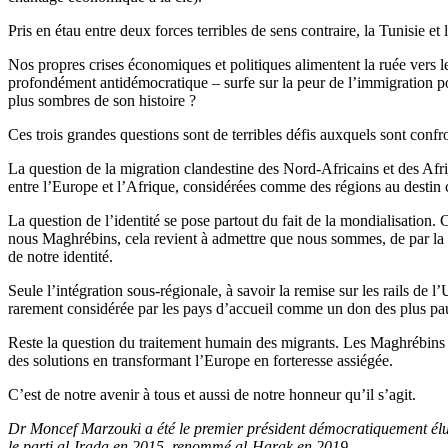
Pris en étau entre deux forces terribles de sens contraire, la Tunisie 
Nos propres crises économiques et politiques alimentent la ruée vers 
profondément antidémocratique – surfe sur la peur de l’immigration p
plus sombres de son histoire ?
Ces trois grandes questions sont de terribles défis auxquels sont con
La question de la migration clandestine des Nord-Africains et des Afri
entre l’Europe et l’Afrique, considérées comme des régions au desti
La question de l’identité se pose partout du fait de la mondialisation.
nous Maghrébins, cela revient à admettre que nous sommes, de par la g
de notre identité.
Seule l’intégration sous-régionale, à savoir la remise sur les rails de 
rarement considérée par les pays d’accueil comme un don des plus pau
Reste la question du traitement humain des migrants. Les Maghrébins ch
des solutions en transformant l’Europe en forteresse assiégée.
C’est de notre avenir à tous et aussi de notre honneur qu’il s’agit.
Dr Moncef Marzouki a été le premier président démocratiquement élu d
le parti al-Irada en 2015, renommé al-Harak en 2019.