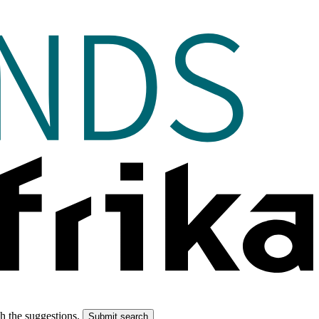
gh the suggestions.
Submit search