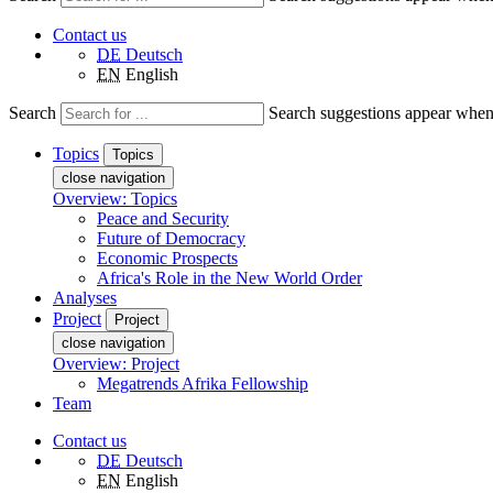
Contact us
DE
Deutsch
EN
English
Search
Search suggestions appear when a
Topics
Topics
close navigation
Overview: Topics
Peace and Security
Future of Democracy
Economic Prospects
Africa's Role in the New World Order
Analyses
Project
Project
close navigation
Overview: Project
Megatrends Afrika Fellowship
Team
Contact us
DE
Deutsch
EN
English