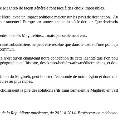
et le Maghreb de façon générale font face à des choix impossibles.
le Nord, avec un impact politique majeur sur les pays de destination. 
our ramener l’Europe aux années trente du siècle dernier. Que deviendr
frontés tous les Maghrébins… mais pas seulement eux.
cains subsahariens ne peut être résolue que dans le cadre d’une politiq
n commun.
 Ce n’est qu’en changeant notre conception de cette identité que l’on pou
éographie et l’histoire, des Arabo-berbéro-afro-méditerranéens, et donc 
l’Union du Maghreb, peut booster l’économie de notre région et donc ralen
vres au plus riches.
oisiraient la pire des solutions s’ils transformaient le Maghreb en vas
e la République tunisienne, de 2011 à 2014. Professeur en médecine et 