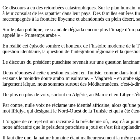
Ce discours a eu des retombées catastrophiques. Sur le plan humain, u
à leur consulat de les rapatrier dans leur pays. Des familles entières f
raccompagnés à la frontière libyenne et abandonnés en plein désert, sa
Sur le plan politique, ce scandale dégrada encore plus l’image d’un pa
appelé le « Printemps arabe ».
En réalité cet épisode sombre et honteux de l’histoire moderne de la T
question identitaire, la question de l’intégration régionale et la questi
Le discours du président putschiste revenait sur une question lancinan
Deux réponses à cette question existent en Tunisie, comme dans tout le
est sans le moindre doute arabo-musulmane. « Maghreb » en arabe sign
largement laïque, nous sommes surtout des Méditerranéens, c'est-à-dir
De plus en plus de voix, surtout en Algérie, au Maroc et en Libye s’é
Par contre, nulle voix ne réclame une identité africaine, alors qu’une
mot Ifriqiya qui désignait le Nord-Ouest de la Tunisie et qui a été éten
L’origine de ce rejet est un racisme à la brésilienne où, jusqu’à aujourd
notre africanité que le président putschiste a joué et s’est fait applaud
Il faut dire que, la nature humaine étant malheureusement la même part