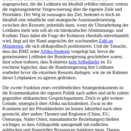
angesprochen, die die Leitlinien im Idealfall erfüllen müssen: erstens
die regierungsinterne Vergewisserung über die eigenen Ziele und
Prioritäten. Der Weg ist sozusagen das Ziel, bedeutet er doch im
Idealfall eine inhaltliche und strategische Auseinandersetzung
zwischen den Ressorts; jedenfalls dann, wenn die Überarbeitung der
Leitlinien mehr sein soll als ein bürokratischer Abstimmungs- und
Kraftakt. Dass dabei die Frage der Kohärenz ebenfalls mitverhandelt
wird, liegt auf der Hand angesichts der wachsenden
Zahl an
Ministerien
, die sich afrikapolitisch positionieren. Und die Tatsache,
dass das BMZ seine
Afrika-Strategie
vorgelegt hat, bevor die
gemeinsamen Leitlinien der Bundesregierung geschrieben waren,
lässt schon erahnen, dass Kohärenz
kein Selbstläufer
ist. Es
erschiene logischer, dass die Bundesregierung ihre Leitlinien
erarbeitet
bevor
die einzelnen Ressorts darlegen, wie sie im Rahmen
dieser Leitplanken zu agieren gedenken.
Die zweite Funktion eines veröffentlichten Strategiedokuments ist
die Kommunikation der eigenen Politik nach außen und nicht zuletzt
gegenüber afrikanischen Gesprächspartnern. Doch es gibt weitere
Gründe, strategisch über Afrika nachzudenken. Zwar ist der
Kontinent auf der Prioritätenleiter im letzten Jahrzehnt nach oben
gerutscht, aber andere Themen und Regionen (China, EU,
Osteuropa, Naher Osten, transatlantische Beziehungen) bleiben
wichtiger, so dass Afrikapolitik naturgemäß mit endlichen
politischen und finanziellen Ressourcen hantieren muss. Daraus