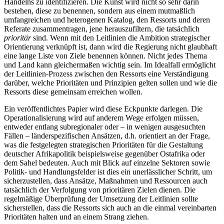
Handelns zu identifizieren. Die Kunst wird nicht so sehr darin
bestehen, diese zu benennen, sondern aus einem mutmaßlich
umfangreichen und heterogenen Katalog, den Ressorts und deren
Referate zusammentragen, jene herauszufiltern, die tatsächlich
prioritär
sind. Wenn mit den Leitlinien die Ambition strategischer
Orientierung verknüpft ist, dann wird die Regierung nicht glaubhaft
eine lange Liste von Ziele benennen können. Nicht jedes Thema
und Land kann gleichermaßen wichtig sein. Im Idealfall ermöglicht
der Leitlinien-Prozess zwischen den Ressorts eine Verständigung
darüber, welche Prioritäten und Prinzipien gelten sollen und wie die
Ressorts diese gemeinsam erreichen wollen.
Ein veröffentlichtes Papier wird diese Eckpunkte darlegen. Die
Operationalisierung wird auf anderem Wege erfolgen müssen,
entweder entlang subregionaler oder – in wenigen ausgesuchten
Fällen – länderspezifischen Ansätzen, d.h. orientiert an der Frage,
was die festgelegten strategischen Prioritäten für die Gestaltung
deutscher Afrikapolitik beispielsweise gegenüber Ostafrika oder
dem Sahel bedeuten. Auch mit Blick auf einzelne Sektoren sowie
Politik- und Handlungsfelder ist dies ein unerlässlicher Schritt, um
sicherzustellen, dass Ansätze, Maßnahmen und Ressourcen auch
tatsächlich der Verfolgung von prioritären Zielen dienen. Die
regelmäßige Überprüfung der Umsetzung der Leitlinien sollte
sicherstellen, dass die Ressorts sich auch an die einmal vereinbarten
Prioritäten halten und an einem Strang ziehen.