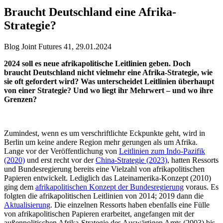
Braucht Deutschland eine Afrika-
Strategie?
Blog Joint Futures 41, 29.01.2024
2024 soll es neue afrikapolitische Leitlinien geben. Doch
braucht Deutschland nicht vielmehr eine Afrika-Strategie, wie
sie oft gefordert wird? Was unterscheidet Leitlinien überhaupt
von einer Strategie? Und wo liegt ihr Mehrwert – und wo ihre
Grenzen?
Zumindest, wenn es um verschriftlichte Eckpunkte geht, wird in
Berlin um keine andere Region mehr gerungen als um Afrika.
Lange vor der Veröffentlichung von
Leitlinien zum Indo-Pazifik
(2020)
und erst recht vor der
China-Strategie (2023)
, hatten Ressorts
und Bundesregierung bereits eine Vielzahl von afrikapolitischen
Papieren entwickelt. Lediglich das Lateinamerika-Konzept (2010)
ging dem
afrikapolitischen Konzept der Bundesregierung
voraus. Es
folgten die afrikapolitischen Leitlinien von 2014; 2019 dann die
Aktualisierung
. Die einzelnen Ressorts haben ebenfalls eine Fülle
von afrikapolitischen Papieren erarbeitet, angefangen mit der
außenpolitischen Afrika-Strategie des Auswärtigen Amts (2003) bis