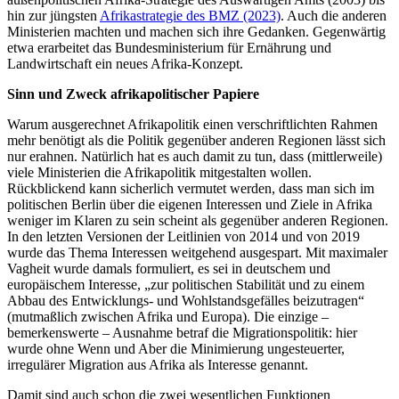
hin zur jüngsten
Afrikastrategie des BMZ (2023)
. Auch die anderen
Ministerien machten und machen sich ihre Gedanken. Gegenwärtig
etwa erarbeitet das Bundesministerium für Ernährung und
Landwirtschaft ein neues Afrika-Konzept.
Sinn und Zweck afrikapolitischer Papiere
Warum ausgerechnet Afrikapolitik einen verschriftlichten Rahmen
mehr benötigt als die Politik gegenüber anderen Regionen lässt sich
nur erahnen. Natürlich hat es auch damit zu tun, dass (mittlerweile)
viele Ministerien die Afrikapolitik mitgestalten wollen.
Rückblickend kann sicherlich vermutet werden, dass man sich im
politischen Berlin über die eigenen Interessen und Ziele in Afrika
weniger im Klaren zu sein scheint als gegenüber anderen Regionen.
In den letzten Versionen der Leitlinien von 2014 und von 2019
wurde das Thema Interessen weitgehend ausgespart. Mit maximaler
Vagheit wurde damals formuliert, es sei in deutschem und
europäischem Interesse, „zur politischen Stabilität und zu einem
Abbau des Entwicklungs- und Wohlstandsgefälles beizutragen“
(mutmaßlich zwischen Afrika und Europa). Die einzige –
bemerkenswerte – Ausnahme betraf die Migrationspolitik: hier
wurde ohne Wenn und Aber die Minimierung ungesteuerter,
irregulärer Migration aus Afrika als Interesse genannt.
Damit sind auch schon die zwei wesentlichen Funktionen