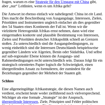
fragen, warum es eine
Strategie für den Umgang mit China
gibt,
aber „nur“ Leitlinien, wenn es um Afrika geht?
Die Antwort ist ebenso einfach wie naheliegend: China ist
ein
Land.
Dies macht die Beschreibung von Ausgangslage, Interessen, Zielen,
Prioritäten und Instrumenten ungleich einfacher als dies gegenüber
den 54 Staaten eines Kontinents der Fall ist. Wenn wir die
vielzitierte Heterogenität Afrikas ernst nehmen, dann wird eine
einigermaßen konkrete und plausible Bestimmung von Interessen,
Zielen und Prioritäten deutscher Afrikapolitik schnell an Grenzen
stoßen. Zu unterschiedlich sind die Ausgangsbedingungen, zu
wenig einheitlich sind die Interessen Deutschlands beispielsweise
gegenüber Ländern wie Algerien, Benin oder Südafrika. Und selbst
auf sub-regionaler Ebene können die Ausgangs- und
Rahmenbedingungen recht unterschiedlich sein. Daraus folgt für ein
strategisch orientiertes Papier logisch die Schwierigkeit, einen
übergreifenden Ansatz zu formulieren, der zumindest für die
Beziehungen gegenüber der Mehrheit der Staaten gilt.
Schluss
Eine allgemeingültige Afrikastrategie, die diesen Namen auch
verdient, erscheint heute weder zielführend noch vielversprechend.
Wichtiger als eine formale „Strategie“ ist der Anspruch,
übergreifende Interessen
, Ziele, Prinzipien und Felder politischen